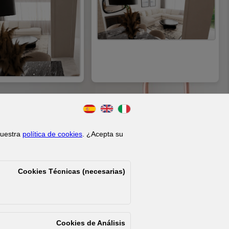
 nuestra
política de cookies
. ¿Acepta su
l
|
Configurar Cookies
Cookies Técnicas (necesarias)
Cookies de Análisis