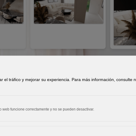
zar el tráfico y mejorar su experiencia. Para más información, consulte
os los derechos reservados. |
Política de Cookies
|
Aviso Lega
io web funcione correctamente y no se pueden desactivar.