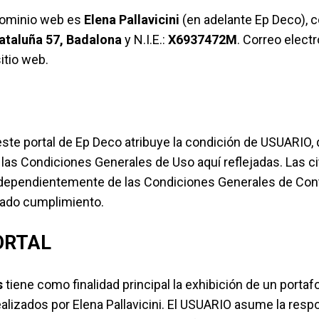
 dominio web es
Elena Pallavicini
(en adelante Ep Deco), c
ataluña 57, Badalona
y N.I.E.:
X6937472M
. Correo elect
itio web.
este portal de Ep Deco atribuye la condición de USUARIO,
 las Condiciones Generales de Uso aquí reflejadas. Las 
ndependientemente de las Condiciones Generales de Con
gado cumplimiento.
ORTAL
s
tiene como finalidad principal la exhibición de un portaf
ealizados por Elena Pallavicini. El USUARIO asume la resp