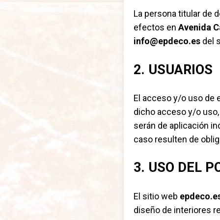
La persona titular de
efectos en
Avenida C
info@epdeco.es
del s
2. USUARIOS
El acceso y/o uso de 
dicho acceso y/o uso,
serán de aplicación i
caso resulten de obli
3. USO DEL P
El sitio web
epdeco.e
diseño de interiores r